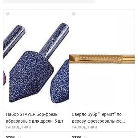
Набор STAYER Бор-фрезы
Сверло Зубр "Термит" по
абразивные для дрели, 5 шт
дереву, фрезеровальное,
РАСХОДНИКИ
РАСХОДНИКИ
универсальное 12*110 мм
335
398