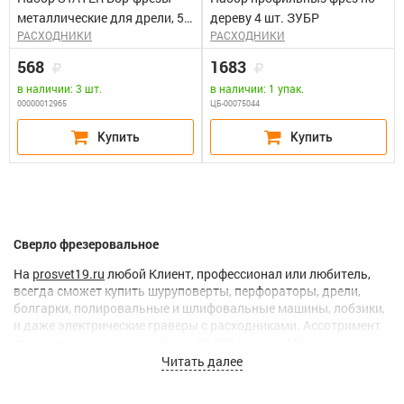
металлические для дрели, 5
дереву 4 шт. ЗУБР
РАСХОДНИКИ
РАСХОДНИКИ
шт
568
1683
в наличии: 3 шт.
в наличии: 1 упак.
00000012965
ЦБ-00075044
Сверло фрезеровальное
На
prosvet19.ru
любой Клиент, профессионал или любитель,
всегда сможет купить шуруповерты, перфораторы, дрели,
болгарки, полировальные и шлифовальные машины, лобзики,
и даже электрические граверы с расходниками. Ассотримент
представлен каталогом более 20 000 товаров! Если товара нет
в наличии, мы
привезем его под заказ.
Читать далее
В феврале 2016 года мы создали собственную
службу