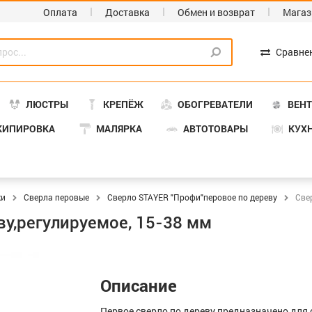
Оплата
Доставка
Обмен и возврат
Магаз
Сравне
ЛЮСТРЫ
КРЕПЁЖ
ОБОГРЕВАТЕЛИ
ВЕН
КИПИРОВКА
МАЛЯРКА
АВТОТОВАРЫ
КУХ
ки
Сверла перовые
Сверло STAYER "Профи"перовое по дереву
Све
ву,регулируемое, 15-38 мм
Описание
Первое сверло по дереву предназначено для 