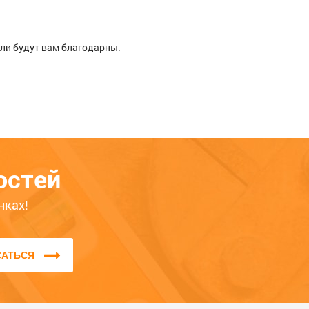
ели будут вам благодарны.
м
Расскажите о своём опыте
использования товара — это
остей
поможет другим покупателям
определиться с выбором. Обратите
нках!
внимание на качество, удобство,
соответствие заявленным
характеристикам.
САТЬСЯ
Мы не публикуем отзывы, которые
написаны большими буквами или
содержат ненормативную лексику и
оскорбления.