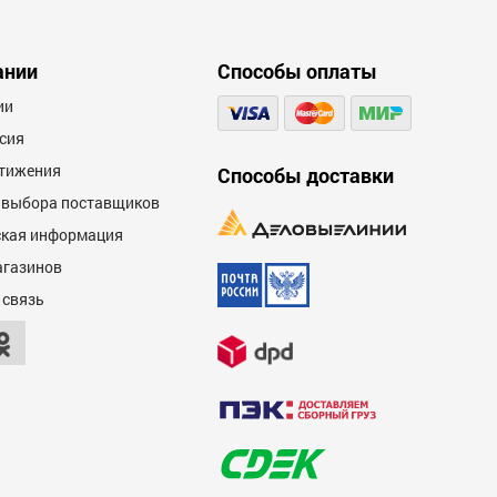
00
ании
Способы оплаты
ии
сия
тижения
Способы доставки
 выбора поставщиков
кая информация
00
агазинов
 связь
00