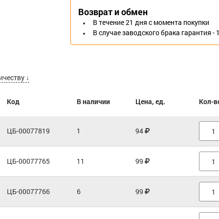
Возврат и обмен
В течение 21 дня с момента покупки
В случае заводского брака гарантия - 
ичеству ↓
Код
В наличии
Цена, ед.
Кол-в
ЦБ-00077819
1
94
ЦБ-00077765
11
99
ЦБ-00077766
6
99