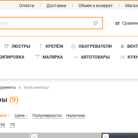
Оплата
Доставка
Обмен и возврат
Магаз
Сравне
ЛЮСТРЫ
КРЕПЁЖ
ОБОГРЕВАТЕЛИ
ВЕН
КИПИРОВКА
МАЛЯРКА
АВТОТОВАРЫ
КУХ
трументы
Мультиметры
ры
ене ↑
Цене ↓
Популярности
Наличию
50
75