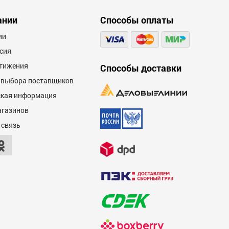
ании
Способы оплаты
ии
сия
тижения
Способы доставки
 выбора поставщиков
кая информация
агазинов
 связь