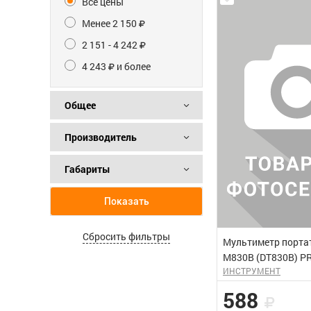
Все цены
Менее 2 150
2 151 - 4 242
4 243
и более
Общее
Производитель
Габариты
Показать
Сбросить фильтры
Мультиметр порта
М830В (DT830B) 
ИНСТРУМЕНТ
588