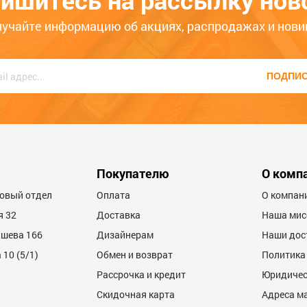
ишитесь на рассылку нов
, наши консультанты с радостью помогут Вам!
лучайте информацию об акциях, распродажах и нови
ПОДПИ
Покупателю
О комп
товый отдел
Оплата
О компан
я 32
Доставка
Наша мис
ашева 166
Дизайнерам
Наши дос
10 (5/1)
Обмен и возврат
Политика
Рассрочка и кредит
Юридичес
Скидочная карта
Адреса м