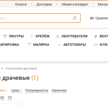
Оплата
Доставка
Обмен и возврат
Магаз
Сравне
ЛЮСТРЫ
КРЕПЁЖ
ОБОГРЕВАТЕЛИ
ВЕН
КИПИРОВКА
МАЛЯРКА
АВТОТОВАРЫ
КУХ
Напильники драчевые
и драчевые
ене ↑
Цене ↓
Популярности
Наличию
50
75