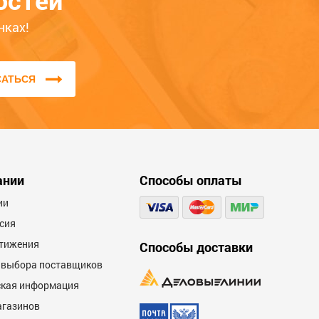
остей
нках!
САТЬСЯ
ании
Способы оплаты
ии
сия
тижения
Способы доставки
 выбора поставщиков
кая информация
агазинов