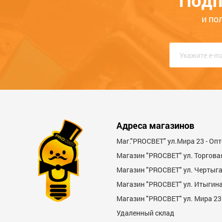
Подп
КРУГЛОСУТОЧНО
и по
Адреса магазинов
Маг."PROСВЕТ" ул.Мира 23 - Оп
Магазин "PROСВЕТ" ул. Торгова
Магазин "PROCBET" ул. Чертыг
Магазин "PROCBET" ул. Итыгина 
Магазин "PROСВЕТ" ул. Мира 23
Удаленный склад