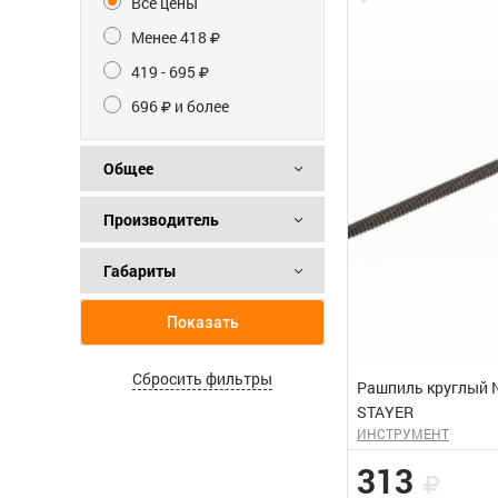
Все цены
Менее 418
419 - 695
696
и более
Общее
Производитель
Габариты
Показать
Сбросить фильтры
Рашпиль круглый 
STAYER
ИНСТРУМЕНТ
313