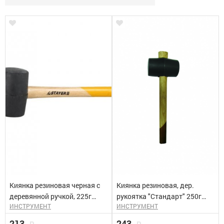
Киянка резиновая черная с
Киянка резиновая, дер.
деревянной ручкой, 225г
рукоятка "Стандарт" 250г
ИНСТРУМЕНТ
ИНСТРУМЕНТ
STAYER
(50мм) БИБЕР 85391
213
243