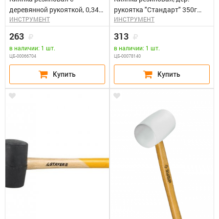
деревянной рукояткой, 0,34кг
рукоятка "Стандарт" 350г
ИНСТРУМЕНТ
ИНСТРУМЕНТ
STAYER
(55мм) БИБЕР 85392
263
313
в наличии: 1 шт.
в наличии: 1 шт.
ЦБ-00066704
ЦБ-00078140