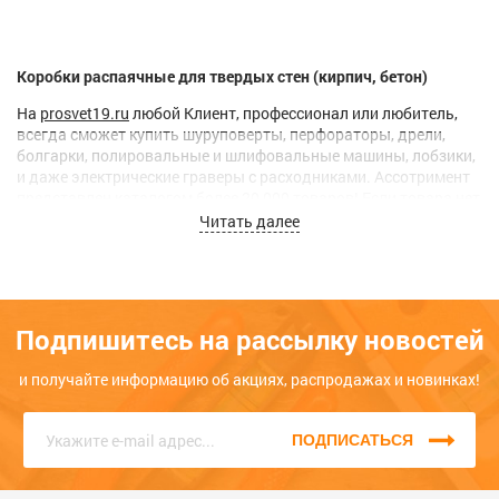
Коробки распаячные для твердых стен (кирпич, бетон)
На
prosvet19.ru
любой Клиент, профессионал или любитель,
всегда сможет купить шуруповерты, перфораторы, дрели,
болгарки, полировальные и шлифовальные машины, лобзики,
и даже электрические граверы с расходниками. Ассотримент
представлен каталогом более 20 000 товаров! Если товара нет
в наличии, мы
привезем его под заказ.
Читать далее
В феврале 2016 года мы создали собственную
службу
вечерней доставки
по городам Абакан, Черногорск, Усть-
Абакан – это гарантия того, что Ваш заказ всегда будет
доставлен.
Подпишитесь на рассылку новостей
Если Вам потребуется наша
консультация
, или вы хотите
заказать товар, вы сможете это сделать в форме обратной
и получайте информацию об акциях, распродажах и новинках!
связи на сайте или по телефону. Звоните нам прямо сейчас,
единый номер
8 (3902) 399-200
, КРУГЛОСУТОЧНО, наши
консультанты с радостью помогут Вам!
ПОДПИСАТЬСЯ