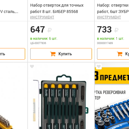
Набор отверток для точных
Набор: отвертки
V сталь,
работ 8 шт. БИБЕР 85568
работ, 6шт ЗУБР
ИНСТРУМЕНТ
ИНСТРУМЕНТ
рукотяка, 13
R" HERGULES
647
733
в наличии: 6 шт.
в наличии: 1 шт.
ЦБ-00077836
00000017489