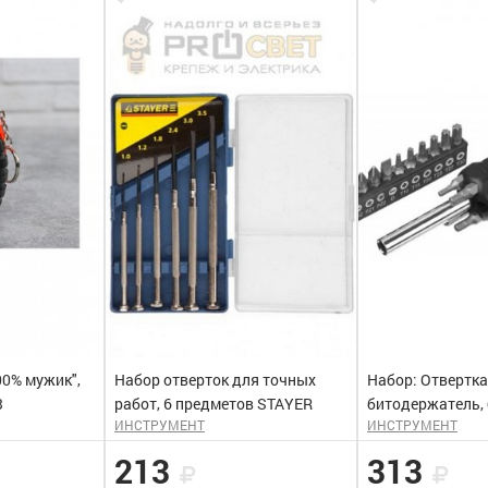
00% мужик",
Набор отверток для точных
Набор: Отвертка
33
работ, 6 предметов STAYER
битодержатель,
ИНСТРУМЕНТ
ИНСТРУМЕНТ
15шт, 16 предме
"MASTER"
213
313