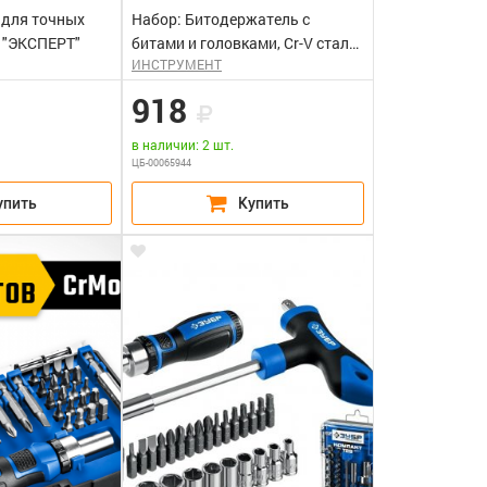
 для точных
Набор: Битодержатель с
 "ЭКСПЕРТ"
битами и головками, Cr-V сталь,
ИНСТРУМЕНТ
двухкомпонентная рукоятка, в
блистере,ПРО 16
918
в наличии: 2 шт.
ЦБ-00065944