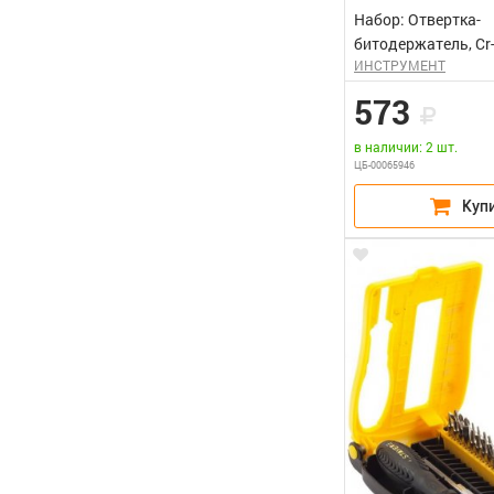
Набор: Отвертка-
битодержатель, Cr-
ИНСТРУМЕНТ
двухкомпонентная 
пр STAYER "MASTE
573
в наличии: 2 шт.
ЦБ-00065946