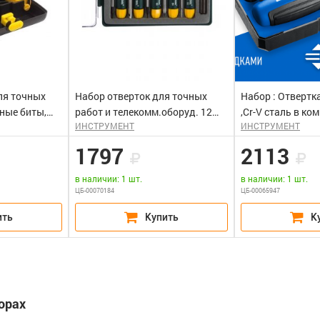
ля точных
Набор отверток для точных
Набор : Отвертк
нные биты,
работ и телекомм.оборуд. 12
,Cr-V сталь в ко
ИНСТРУМЕНТ
ИНСТРУМЕНТ
ятка,
пред.KRAFTOOL X-Telecom
ЗУБР
ER
1797
2113
в наличии: 1 шт.
в наличии: 1 шт.
ЦБ-00070184
ЦБ-00065947
орах