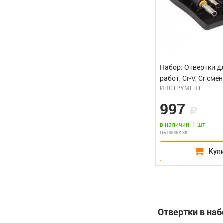
Набор: Отвертки д
работ, Cr-V, Cr сме
ИНСТРУМЕНТ
обрезиненная руко
26предметов STAY
997
в наличии: 1 шт.
ЦБ-00030188
Отвертки в наб